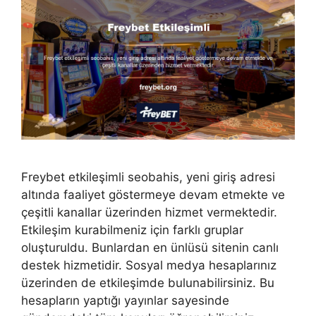
Freybet etkileşimli seobahis, yeni giriş adresi
altında faaliyet göstermeye devam etmekte ve
çeşitli kanallar üzerinden hizmet vermektedir.
Etkileşim kurabilmeniz için farklı gruplar
oluşturuldu. Bunlardan en ünlüsü sitenin canlı
destek hizmetidir. Sosyal medya hesaplarınız
üzerinden de etkileşimde bulunabilirsiniz. Bu
hesapların yaptığı yayınlar sayesinde