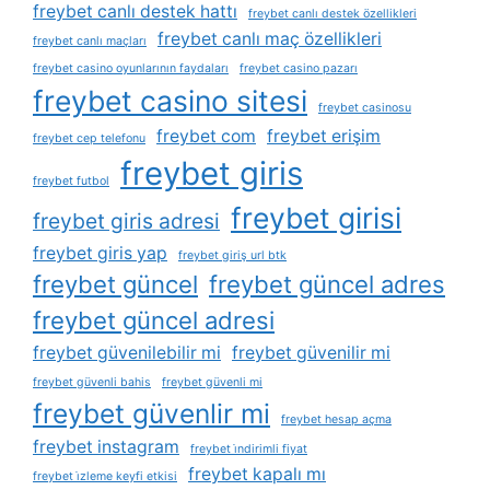
freybet canlı destek hattı
freybet canlı destek özellikleri
freybet canlı maç özellikleri
freybet canlı maçları
freybet casino oyunlarının faydaları
freybet casino pazarı
freybet casino sitesi
freybet casinosu
freybet com
freybet erişim
freybet cep telefonu
freybet giris
freybet futbol
freybet girisi
freybet giris adresi
freybet giris yap
freybet giriş url btk
freybet güncel
freybet güncel adres
freybet güncel adresi
freybet güvenilebilir mi
freybet güvenilir mi
freybet güvenli bahis
freybet güvenli mi
freybet güvenlir mi
freybet hesap açma
freybet instagram
freybet i̇ndirimli fiyat
freybet kapalı mı
freybet i̇zleme keyfi etkisi