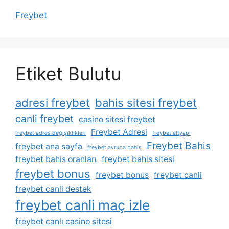
Freybet
Etiket Bulutu
adresi freybet
bahis sitesi freybet
canli freybet
casino sitesi freybet
Freybet Adresi
freybet adres değişiklikleri
freybet altyapı
Freybet Bahis
freybet ana sayfa
freybet avrupa bahis
freybet bahis oranları
freybet bahis sitesi
freybet bonus
freybet bonus
freybet canli
freybet canli destek
freybet canli maç izle
freybet canlı casino sitesi