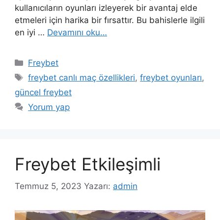
kullanıcıların oyunları izleyerek bir avantaj elde
etmeleri için harika bir fırsattır. Bu bahislerle ilgili
en iyi …
Devamını oku…
Kategoriler
Freybet
Etiketler
freybet canlı maç özellikleri
,
freybet oyunları
,
güncel freybet
Yorum yap
Freybet Etkileşimli
Temmuz 5, 2023
Yazarı:
admin