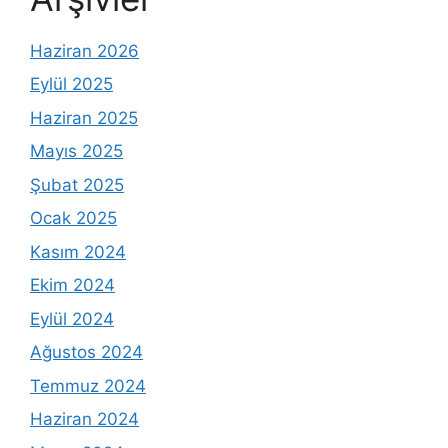
Haziran 2026
Eylül 2025
Haziran 2025
Mayıs 2025
Şubat 2025
Ocak 2025
Kasım 2024
Ekim 2024
Eylül 2024
Ağustos 2024
Temmuz 2024
Haziran 2024