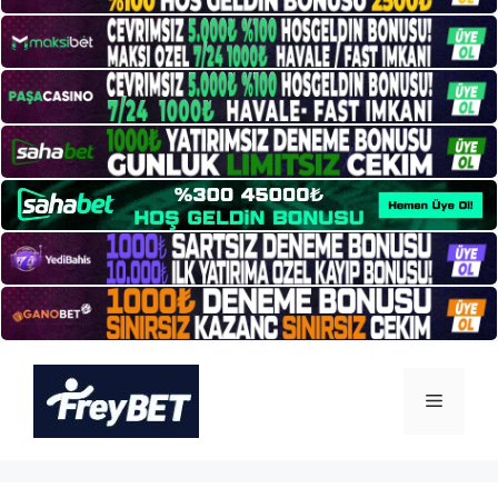
İçeriğe
atla
Menü