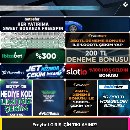
×
Freybet GİRİŞ İÇİN TIKLAYINIZ!