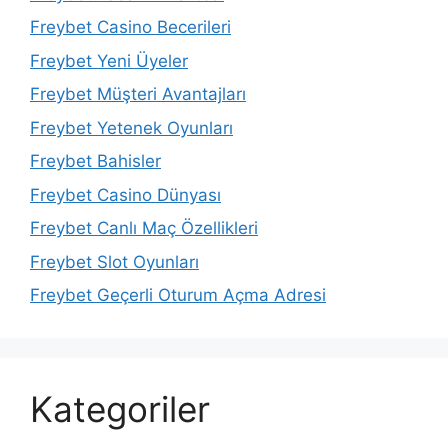
Freybet Casino Becerileri
Freybet Yeni Üyeler
Freybet Müşteri Avantajları
Freybet Yetenek Oyunları
Freybet Bahisler
Freybet Casino Dünyası
Freybet Canlı Maç Özellikleri
Freybet Slot Oyunları
Freybet Geçerli Oturum Açma Adresi
Kategoriler