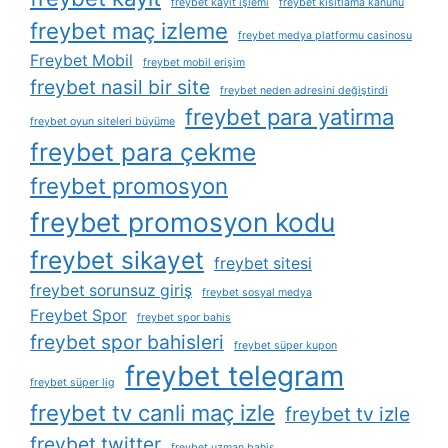
freybet kayıt i̇şlemi
freybet kısıtlama kanunu
freybet maç izleme
freybet medya platformu casinosu
Freybet Mobil
freybet mobil erişim
freybet nasil bir site
freybet neden adresini değiştirdi
freybet para yatirma
freybet oyun siteleri büyüme
freybet para çekme
freybet promosyon
freybet promosyon kodu
freybet sikayet
freybet sitesi
freybet sorunsuz giriş
freybet sosyal medya
Freybet Spor
freybet spor bahis
freybet spor bahisleri
freybet süper kupon
freybet telegram
freybet süper lig
freybet tv canli maç izle
freybet tv izle
freybet twitter
freybet uzman bahis