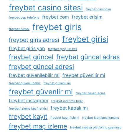
freybet casino sitesi
freybet casinosu
freybet com
freybet erişim
freybet cep telefonu
freybet giris
freybet futbol
freybet girisi
freybet giris adresi
freybet giris yap
freybet giriş url btk
freybet güncel
freybet güncel adres
freybet güncel adresi
freybet güvenilebilir mi
freybet güvenilir mi
freybet güvenli bahis
freybet güvenli mi
freybet güvenlir mi
freybet hesap açma
freybet instagram
freybet i̇ndirimli fiyat
freybet kapalı mı
freybet i̇zleme keyfi etkisi
freybet kayıt
freybet kayıt i̇şlemi
freybet kısıtlama kanunu
freybet maç izleme
freybet medya platformu casinosu