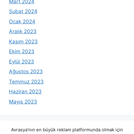
Mart 2024
Şubat 2024
Ocak 2024
Aralık 2023
Kasım 2023
Ekim 2023
Eylül 2023
Ağustos 2023
Temmuz 2023
Haziran 2023
Mayıs 2023
Avrasya'nın en büyük reklam platformunda olmak için