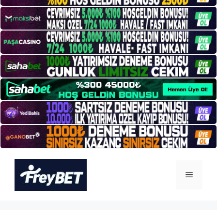
İçeriğe
atla
Menü