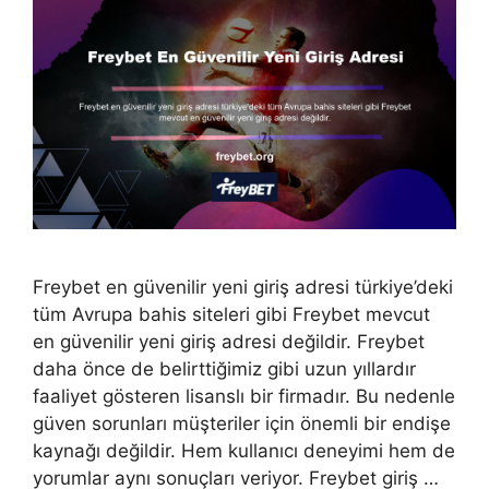
Freybet en güvenilir yeni giriş adresi türkiye’deki
tüm Avrupa bahis siteleri gibi Freybet mevcut
en güvenilir yeni giriş adresi değildir. Freybet
daha önce de belirttiğimiz gibi uzun yıllardır
faaliyet gösteren lisanslı bir firmadır. Bu nedenle
güven sorunları müşteriler için önemli bir endişe
kaynağı değildir. Hem kullanıcı deneyimi hem de
yorumlar aynı sonuçları veriyor. Freybet giriş …