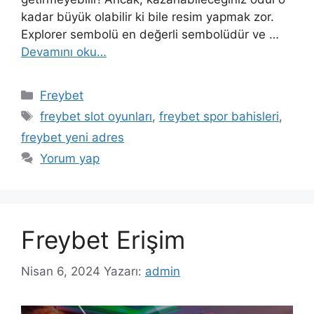
kadar büyük olabilir ki bile resim yapmak zor.
Explorer sembolü en değerli sembolüdür ve …
Devamını oku…
Kategoriler
Freybet
Etiketler
freybet slot oyunları
,
freybet spor bahisleri
,
freybet yeni adres
Yorum yap
Freybet Erişim
Nisan 6, 2024
Yazarı:
admin