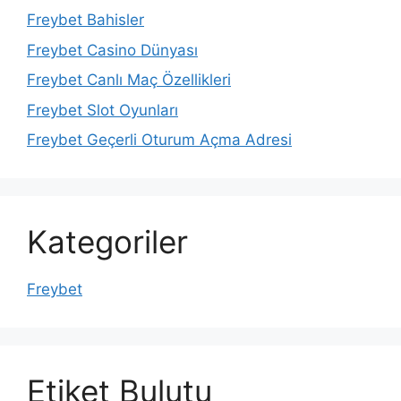
Freybet Bahisler
Freybet Casino Dünyası
Freybet Canlı Maç Özellikleri
Freybet Slot Oyunları
Freybet Geçerli Oturum Açma Adresi
Kategoriler
Freybet
Etiket Bulutu