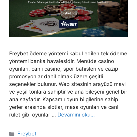
Freybet ödeme yöntemi kabul edilen tek ödeme
yöntemi banka havalesidir. Menüde casino
oyunları, canlı casino, spor bahisleri ve cazip
promosyonlar dahil olmak üzere çeşitli
seçenekler bulunur. Web sitesinin arayüzü mavi
ve yeşil tonlara sahiptir ve ana bileşeni genel bir
ana sayfadır. Kapsamlı oyun bilgilerine sahip
yerler arasında slotlar, masa oyunları ve canlı
rulet gibi oyunlar …
Devamını oku…
Kategoriler
Freybet