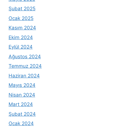
Şubat 2025
Ocak 2025
Kasım 2024
Ekim 2024
Eylül 2024
Ağustos 2024
Temmuz 2024
Haziran 2024
Mayıs 2024
Nisan 2024
Mart 2024
Şubat 2024
Ocak 2024