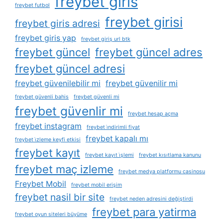
freybet giris
freybet futbol
freybet girisi
freybet giris adresi
freybet giris yap
freybet giriş url btk
freybet güncel
freybet güncel adres
freybet güncel adresi
freybet güvenilebilir mi
freybet güvenilir mi
freybet güvenli bahis
freybet güvenli mi
freybet güvenlir mi
freybet hesap açma
freybet instagram
freybet i̇ndirimli fiyat
freybet kapalı mı
freybet i̇zleme keyfi etkisi
freybet kayıt
freybet kayıt i̇şlemi
freybet kısıtlama kanunu
freybet maç izleme
freybet medya platformu casinosu
Freybet Mobil
freybet mobil erişim
freybet nasil bir site
freybet neden adresini değiştirdi
freybet para yatirma
freybet oyun siteleri büyüme