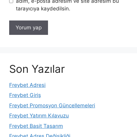
adım, e-posta adresim ve site adresim bu
tarayıcıya kaydedilsin.
Son Yazılar
Freybet Adresi
Freybet Giriş
Freybet Promosyon Güncellemeleri
Freybet Yatırım Kılavuzu
Freybet Basit Tasarım
Freybet Adres Değişikliği