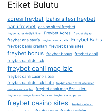
Etiket Bulutu
adresi freybet
bahis sitesi freybet
canli freybet
casino sitesi freybet
Freybet Adresi
freybet adres değişiklikleri
freybet altyapı
Freybet Bahis
freybet ana sayfa
freybet avrupa bahis
freybet bahis oranları
freybet bahis sitesi
freybet bonus
freybet bonus
freybet canli
freybet canli destek
freybet canli maç izle
freybet canlı casino sitesi
freybet canlı destek hattı
freybet canlı destek özellikleri
freybet canlı maç özellikleri
freybet canlı maçları
freybet casino oyunlarının faydaları
freybet casino pazarı
freybet casino sitesi
freybet casinosu
freybet com
freybet erişim