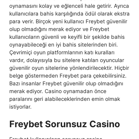
oynamasını kolay ve eğlenceli hale getirir. Ayrıca
kullanıcılara bahis karşılığında ödül olarak ekstra
para verir. Birçok yeni kullanıcı Freybet güvenilir
olup olmadığını merak ediyor ve Freybet
kullanıcıların güvenli ve keyifli bir şekilde bahis
oynayabileceği en iyi bahis sitelerinden biri.
Çevrimiçi oyun platformlarının katı kuralları
vardır, dolayısıyla bu sitelere katılan oyuncular
güvenilir oyun sitelerine yönlendirilecektir. Hiçbir
belge göstermeden Freybet para çekebilirsiniz.
Bazı insanlar Freybet güvenilir olup olmadığını
merak ediyor. Casino oynamadan önce
paralarını geri alabileceklerinden emin olmak
istiyorlar.
Freybet Sorunsuz Casino