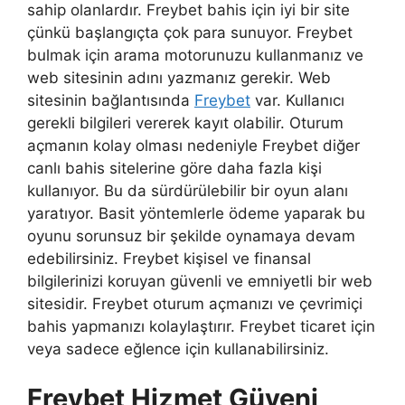
sahip olanlardır. Freybet bahis için iyi bir site
çünkü başlangıçta çok para sunuyor. Freybet
bulmak için arama motorunuzu kullanmanız ve
web sitesinin adını yazmanız gerekir. Web
sitesinin bağlantısında
Freybet
var. Kullanıcı
gerekli bilgileri vererek kayıt olabilir. Oturum
açmanın kolay olması nedeniyle Freybet diğer
canlı bahis sitelerine göre daha fazla kişi
kullanıyor. Bu da sürdürülebilir bir oyun alanı
yaratıyor. Basit yöntemlerle ödeme yaparak bu
oyunu sorunsuz bir şekilde oynamaya devam
edebilirsiniz. Freybet kişisel ve finansal
bilgilerinizi koruyan güvenli ve emniyetli bir web
sitesidir. Freybet oturum açmanızı ve çevrimiçi
bahis yapmanızı kolaylaştırır. Freybet ticaret için
veya sadece eğlence için kullanabilirsiniz.
Freybet Hizmet Güveni