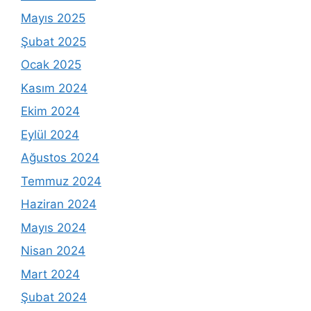
Mayıs 2025
Şubat 2025
Ocak 2025
Kasım 2024
Ekim 2024
Eylül 2024
Ağustos 2024
Temmuz 2024
Haziran 2024
Mayıs 2024
Nisan 2024
Mart 2024
Şubat 2024