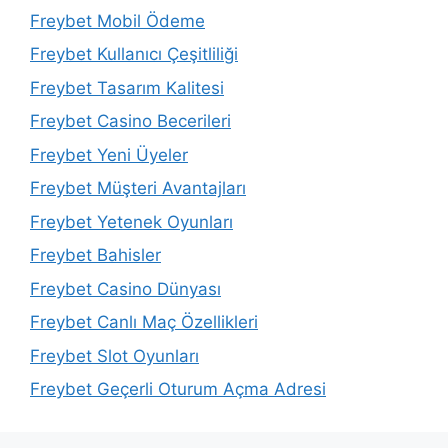
Freybet Mobil Ödeme
Freybet Kullanıcı Çeşitliliği
Freybet Tasarım Kalitesi
Freybet Casino Becerileri
Freybet Yeni Üyeler
Freybet Müşteri Avantajları
Freybet Yetenek Oyunları
Freybet Bahisler
Freybet Casino Dünyası
Freybet Canlı Maç Özellikleri
Freybet Slot Oyunları
Freybet Geçerli Oturum Açma Adresi