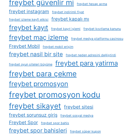
freybet güvenlir mi
freybet hesap açma
freybet instagram
freybet i̇ndirimli fiyat
freybet kapalı mı
freybet i̇zleme keyfi etkisi
freybet kayıt
freybet kayıt i̇şlemi
freybet kısıtlama kanunu
freybet maç izleme
freybet medya platformu casinosu
Freybet Mobil
freybet mobil erişim
freybet nasil bir site
freybet neden adresini değiştirdi
freybet para yatirma
freybet oyun siteleri büyüme
freybet para çekme
freybet promosyon
freybet promosyon kodu
freybet sikayet
freybet sitesi
freybet sorunsuz giriş
freybet sosyal medya
Freybet Spor
freybet spor bahis
freybet spor bahisleri
freybet süper kupon