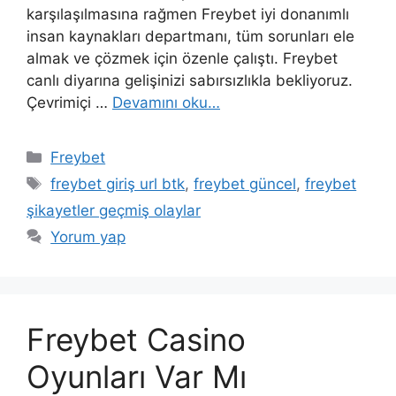
karşılaşılmasına rağmen Freybet iyi donanımlı
insan kaynakları departmanı, tüm sorunları ele
almak ve çözmek için özenle çalıştı. Freybet
canlı diyarına gelişinizi sabırsızlıkla bekliyoruz.
Çevrimiçi …
Devamını oku…
Kategoriler
Freybet
Etiketler
freybet giriş url btk
,
freybet güncel
,
freybet
şikayetler geçmiş olaylar
Yorum yap
Freybet Casino
Oyunları Var Mı