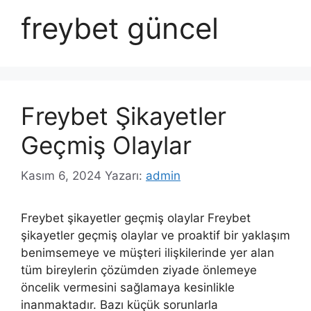
freybet güncel
Freybet Şikayetler
Geçmiş Olaylar
Kasım 6, 2024
Yazarı:
admin
Freybet şikayetler geçmiş olaylar Freybet
şikayetler geçmiş olaylar ve proaktif bir yaklaşım
benimsemeye ve müşteri ilişkilerinde yer alan
tüm bireylerin çözümden ziyade önlemeye
öncelik vermesini sağlamaya kesinlikle
inanmaktadır. Bazı küçük sorunlarla