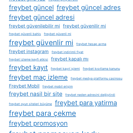
freybet güncel
freybet güncel adres
freybet güncel adresi
freybet güvenilebilir mi
freybet güvenilir mi
freybet güvenli bahis
freybet güvenli mi
freybet güvenlir mi
freybet hesap açma
freybet instagram
freybet i̇ndirimli fiyat
freybet kapalı mı
freybet i̇zleme keyfi etkisi
freybet kayıt
freybet kayıt i̇şlemi
freybet kısıtlama kanunu
freybet maç izleme
freybet medya platformu casinosu
Freybet Mobil
freybet mobil erişim
freybet nasil bir site
freybet neden adresini değiştirdi
freybet para yatirma
freybet oyun siteleri büyüme
freybet para çekme
freybet promosyon