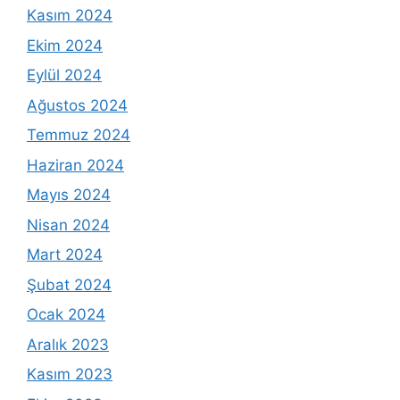
Kasım 2024
Ekim 2024
Eylül 2024
Ağustos 2024
Temmuz 2024
Haziran 2024
Mayıs 2024
Nisan 2024
Mart 2024
Şubat 2024
Ocak 2024
Aralık 2023
Kasım 2023