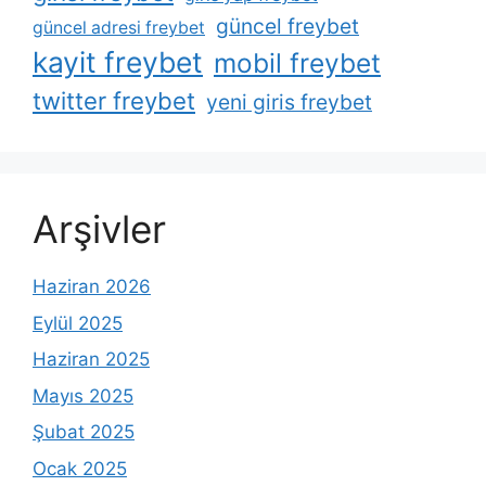
güncel freybet
güncel adresi freybet
kayit freybet
mobil freybet
twitter freybet
yeni giris freybet
Arşivler
Haziran 2026
Eylül 2025
Haziran 2025
Mayıs 2025
Şubat 2025
Ocak 2025