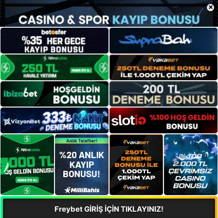
×
Freybet GİRİŞ İÇİN TIKLAYINIZ!