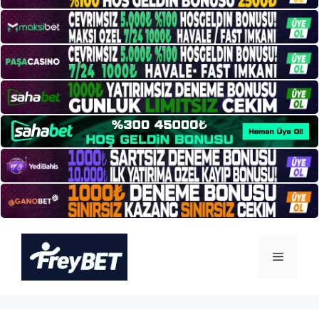
İçeriğe
atla
Menü