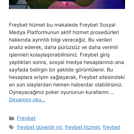
Freybet hizmet bu makalede Freybet Sosyal
Medya Platformunun aktif hizmet prosedürleri
hakkında ayrıntılı bilgi vereceğiz. Bu verileri
analiz ederek, daha pürüzsüz ve daha verimli
işlemleri kolaylaştırabilirsiniz. Freybet giriş
yaptıktan sonra, sosyal medya hesaplarınızı ana
sayfada belirgin bir şekilde görüntülenir. Bu
hesaplara erişim sağlayarak, Freybet sitesindeki
en son olaylardan hemen haberdar olabilirsiniz.
Oynayacağınız poker oyununun kurallarını …
Devamını oku…
Kategoriler
Freybet
Etiketler
freybet güvenlir mi
,
freybet hizmet
,
freybet