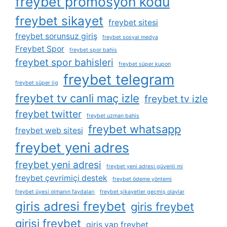
freybet promosyon kodu
freybet sikayet
freybet sitesi
freybet sorunsuz giriş
freybet sosyal medya
Freybet Spor
freybet spor bahis
freybet spor bahisleri
freybet süper kupon
freybet telegram
freybet süper lig
freybet tv canli maç izle
freybet tv izle
freybet twitter
freybet uzman bahis
freybet whatsapp
freybet web sitesi
freybet yeni adres
freybet yeni adresi
freybet yeni adresi güvenli mi
freybet çevrimiçi destek
freybet ödeme yöntemi
freybet üyesi olmanın faydaları
freybet şikayetler geçmiş olaylar
giris adresi freybet
giris freybet
girisi freybet
giris yap freybet