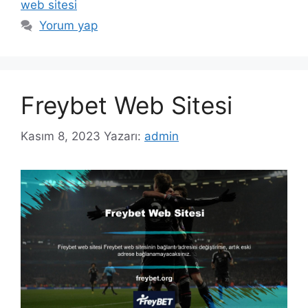
web sitesi
Yorum yap
Freybet Web Sitesi
Kasım 8, 2023
Yazarı:
admin