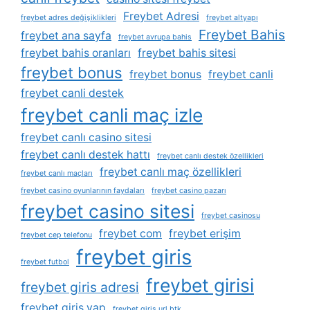
Freybet Adresi
freybet adres değişiklikleri
freybet altyapı
Freybet Bahis
freybet ana sayfa
freybet avrupa bahis
freybet bahis oranları
freybet bahis sitesi
freybet bonus
freybet bonus
freybet canli
freybet canli destek
freybet canli maç izle
freybet canlı casino sitesi
freybet canlı destek hattı
freybet canlı destek özellikleri
freybet canlı maç özellikleri
freybet canlı maçları
freybet casino oyunlarının faydaları
freybet casino pazarı
freybet casino sitesi
freybet casinosu
freybet com
freybet erişim
freybet cep telefonu
freybet giris
freybet futbol
freybet girisi
freybet giris adresi
freybet giris yap
freybet giriş url btk