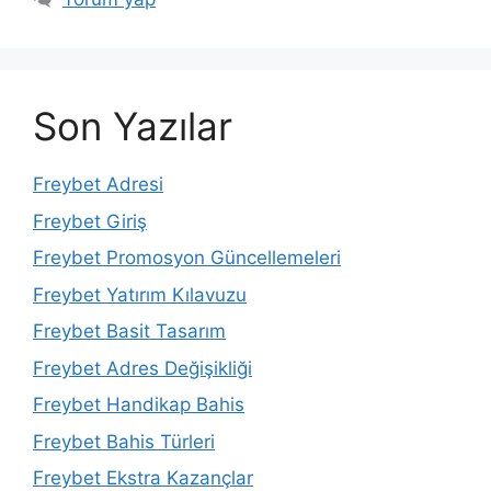
Son Yazılar
Freybet Adresi
Freybet Giriş
Freybet Promosyon Güncellemeleri
Freybet Yatırım Kılavuzu
Freybet Basit Tasarım
Freybet Adres Değişikliği
Freybet Handikap Bahis
Freybet Bahis Türleri
Freybet Ekstra Kazançlar