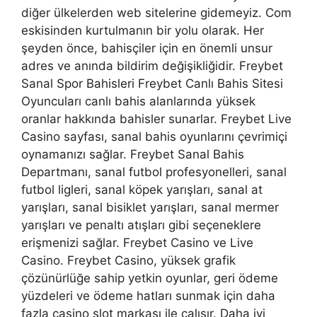
diğer ülkelerden web sitelerine gidemeyiz. Com
eskisinden kurtulmanın bir yolu olarak. Her
şeyden önce, bahisçiler için en önemli unsur
adres ve anında bildirim değişikliğidir. Freybet
Sanal Spor Bahisleri Freybet Canlı Bahis Sitesi
Oyuncuları canlı bahis alanlarında yüksek
oranlar hakkında bahisler sunarlar. Freybet Live
Casino sayfası, sanal bahis oyunlarını çevrimiçi
oynamanızı sağlar. Freybet Sanal Bahis
Departmanı, sanal futbol profesyonelleri, sanal
futbol ligleri, sanal köpek yarışları, sanal at
yarışları, sanal bisiklet yarışları, sanal mermer
yarışları ve penaltı atışları gibi seçeneklere
erişmenizi sağlar. Freybet Casino ve Live
Casino. Freybet Casino, yüksek grafik
çözünürlüğe sahip yetkin oyunlar, geri ödeme
yüzdeleri ve ödeme hatları sunmak için daha
fazla casino slot markası ile çalışır. Daha iyi