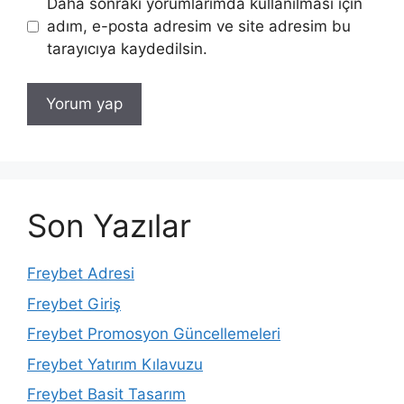
Daha sonraki yorumlarımda kullanılması için
adım, e-posta adresim ve site adresim bu
tarayıcıya kaydedilsin.
Son Yazılar
Freybet Adresi
Freybet Giriş
Freybet Promosyon Güncellemeleri
Freybet Yatırım Kılavuzu
Freybet Basit Tasarım