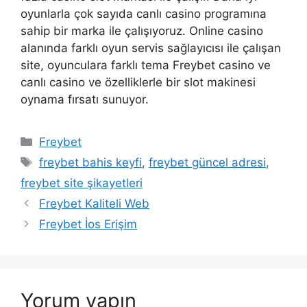
oyunlarla çok sayıda canlı casino programına
sahip bir marka ile çalışıyoruz. Online casino
alanında farklı oyun servis sağlayıcısı ile çalışan
site, oyunculara farklı tema Freybet casino ve
canlı casino ve özelliklerle bir slot makinesi
oynama fırsatı sunuyor.
Kategoriler
Freybet
Etiketler
freybet bahis keyfi
,
freybet güncel adresi
,
freybet site şikayetleri
Freybet Kaliteli Web
Freybet İos Erişim
Yorum yapın