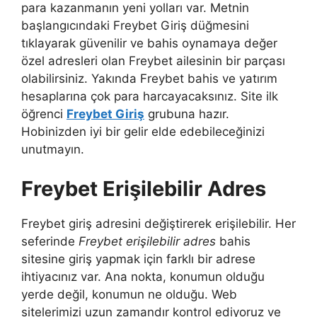
para kazanmanın yeni yolları var. Metnin
başlangıcındaki Freybet Giriş düğmesini
tıklayarak güvenilir ve bahis oynamaya değer
özel adresleri olan Freybet ailesinin bir parçası
olabilirsiniz. Yakında Freybet bahis ve yatırım
hesaplarına çok para harcayacaksınız. Site ilk
öğrenci
Freybet Giriş
grubuna hazır.
Hobinizden iyi bir gelir elde edebileceğinizi
unutmayın.
Freybet Erişilebilir Adres
Freybet giriş adresini değiştirerek erişilebilir. Her
seferinde
Freybet erişilebilir adres
bahis
sitesine giriş yapmak için farklı bir adrese
ihtiyacınız var. Ana nokta, konumun olduğu
yerde değil, konumun ne olduğu. Web
sitelerimizi uzun zamandır kontrol ediyoruz ve