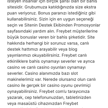
isteyen insanlar için birçok şansı olan bir bahis
sitesidir. Grubumuza katıldığınızda size ekstra
puan veriyoruz. Bonus paranızı istediğiniz gibi
kullanabilirsiniz. Sizin için en uygun seçeneği
seçin ve Sitenin Destek Ekibinden Promosyonlar
sayfasındaki yardım alın. Freybet müşterilerine
büyük bonuslar veren bir bahis şirketidir. Site
hakkında herhangi bir sorunuz varsa, canlı
destek hattımızı arayabilir veya blog
yayınlarımızı okuyabilirsiniz. Freybet canlı
etkinliklere bahis oynamayı severler ve ayrıca
casino ve canlı casino oyunları oynamayı
severler. Casino alanımızda bazı slot
makinelerimiz var. Nerede olursanız olun canlı
casino ile gerçek bir casino oyunu çevrimiçi
oynayabilirsiniz. Freybet com’u tarayıcınıza
yazarak, cep telefonunuzdan, tabletinizden
veya masaüstü cihazınızdan Freybet