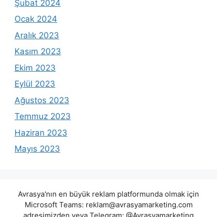
Şubat 2024
Ocak 2024
Aralık 2023
Kasım 2023
Ekim 2023
Eylül 2023
Ağustos 2023
Temmuz 2023
Haziran 2023
Mayıs 2023
Avrasya'nın en büyük reklam platformunda olmak için
Microsoft Teams:
reklam@avrasyamarketing.com
adresimizden veya Telegram: @Avrasyamarketing