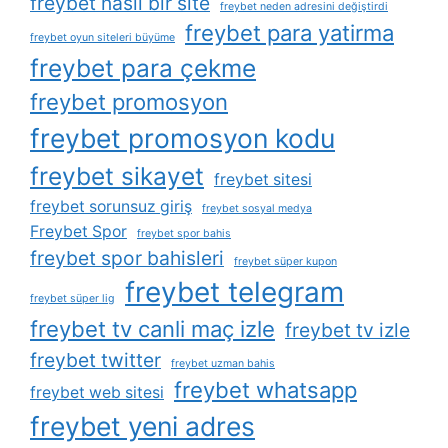
freybet nasil bir site
freybet neden adresini değiştirdi
freybet para yatirma
freybet oyun siteleri büyüme
freybet para çekme
freybet promosyon
freybet promosyon kodu
freybet sikayet
freybet sitesi
freybet sorunsuz giriş
freybet sosyal medya
Freybet Spor
freybet spor bahis
freybet spor bahisleri
freybet süper kupon
freybet telegram
freybet süper lig
freybet tv canli maç izle
freybet tv izle
freybet twitter
freybet uzman bahis
freybet whatsapp
freybet web sitesi
freybet yeni adres