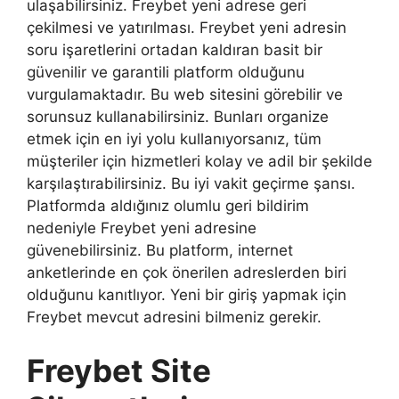
ulaşabilirsiniz. Freybet yeni adrese geri
çekilmesi ve yatırılması. Freybet yeni adresin
soru işaretlerini ortadan kaldıran basit bir
güvenilir ve garantili platform olduğunu
vurgulamaktadır. Bu web sitesini görebilir ve
sorunsuz kullanabilirsiniz. Bunları organize
etmek için en iyi yolu kullanıyorsanız, tüm
müşteriler için hizmetleri kolay ve adil bir şekilde
karşılaştırabilirsiniz. Bu iyi vakit geçirme şansı.
Platformda aldığınız olumlu geri bildirim
nedeniyle Freybet yeni adresine
güvenebilirsiniz. Bu platform, internet
anketlerinde en çok önerilen adreslerden biri
olduğunu kanıtlıyor. Yeni bir giriş yapmak için
Freybet mevcut adresini bilmeniz gerekir.
Freybet Site