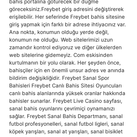
bahis portalına götürecek bir düğme
göreceksiniz.Freybet giriş adresini değiştirerek
erişilebilir. Her seferinde Freybet bahis sitesine
giriş yapmak için farklı bir adrese ihtiyacınız var.
Ana nokta, konumun olduğu yerde değil,
konumun ne olduğu. Web sitelerimizi uzun
zamandır kontrol ediyoruz ve diğer ülkelerden
web sitelerine gidemeyiz. Com eskisinden
kurtulmanın bir yolu olarak. Her şeyden önce,
bahisçiler için en önemli unsur adres ve anında
bildirim değişikliğidir. Freybet Sanal Spor
Bahisleri Freybet Canlı Bahis Sitesi Oyuncuları
canlı bahis alanlarında yüksek oranlar hakkında
bahisler sunarlar. Freybet Live Casino sayfası,
sanal bahis oyunlarını çevrimiçi oynamanızı
sağlar. Freybet Sanal Bahis Departmanı, sanal
futbol profesyonelleri, sanal futbol ligleri, sanal
köpek yarışları, sanal at yarışları, sanal bisiklet