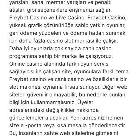
yarışları, sanal mermer yarışları ve penaltı
atışları gibi seçeneklere erişmenizi sağlar.
Freybet Casino ve Live Casino. Freybet Casino,
yüksek grafik çözünürlüğe sahip yetkin oyunlar,
geri ödeme yüzdeleri ve ödeme hatları sunmak
için daha fazla casino slot markası ile çalışır.
Daha iyi oyunlarla çok sayıda canlı casino
programına sahip bir marka ile çalışıyoruz.
Online casino alanında farklı oyun servis
sağlayıcısı ile çalışan site, oyunculara farklı tema
Freybet casino ve canlı casino ve özelliklerle bir
slot makinesi oynama fırsatı sunuyor. Diğer web
siteleri güvenilir olmayabilir, bu nedenle bunları
bilgi için kullanmamalısınız. Üyeler
adreslerindeki değişiklikler hakkında
güncellemeler alacaklar. Yeni adresiniz hemen
size e -posta veya kısa mesajla gönderilecektir.
Bu, insanların sahte web sitelerine gitmesini