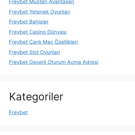
Freybet Müşteri Avantajları
Freybet Yetenek Oyunları
Freybet Bahisler
Freybet Casino Dünyası
Freybet Canlı Maç Özellikleri
Freybet Slot Oyunları
Freybet Geçerli Oturum Açma Adresi
Kategoriler
Freybet