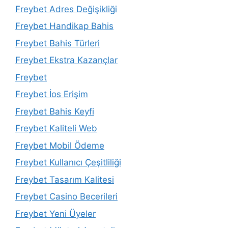
Freybet Adres Değişikliği
Freybet Handikap Bahis
Freybet Bahis Türleri
Freybet Ekstra Kazançlar
Freybet
Freybet İos Erişim
Freybet Bahis Keyfi
Freybet Kaliteli Web
Freybet Mobil Ödeme
Freybet Kullanıcı Çeşitliliği
Freybet Tasarım Kalitesi
Freybet Casino Becerileri
Freybet Yeni Üyeler