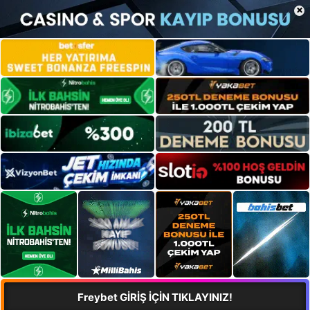
×
Freybet GİRİŞ İÇİN TIKLAYINIZ!