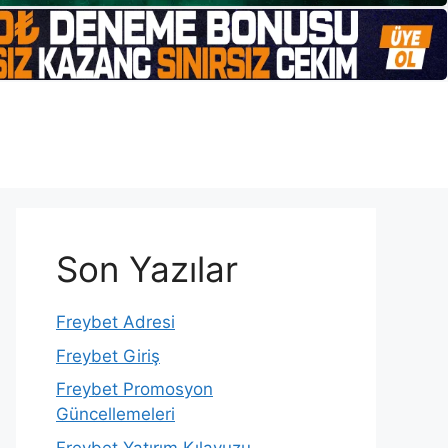
Son Yazılar
Freybet Adresi
Freybet Giriş
Freybet Promosyon
Güncellemeleri
Freybet Yatırım Kılavuzu