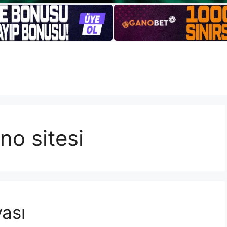
no sitesi
ası