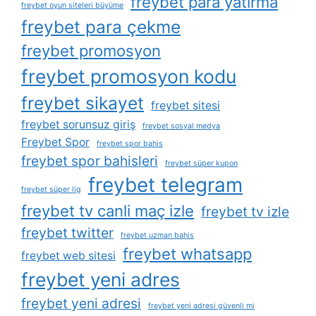
freybet para yatirma
freybet oyun siteleri büyüme
freybet para çekme
freybet promosyon
freybet promosyon kodu
freybet sikayet
freybet sitesi
freybet sorunsuz giriş
freybet sosyal medya
Freybet Spor
freybet spor bahis
freybet spor bahisleri
freybet süper kupon
freybet telegram
freybet süper lig
freybet tv canli maç izle
freybet tv izle
freybet twitter
freybet uzman bahis
freybet whatsapp
freybet web sitesi
freybet yeni adres
freybet yeni adresi
freybet yeni adresi güvenli mi