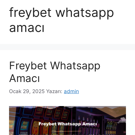
freybet whatsapp
amacı
Freybet Whatsapp
Amacı
Ocak 29, 2025
Yazarı:
admin