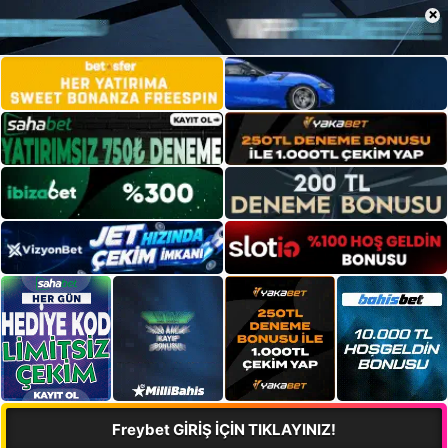
×
Freybet GİRİŞ İÇİN TIKLAYINIZ!