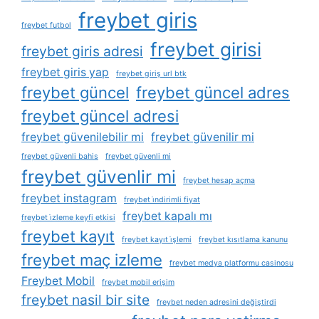
freybet giris
freybet futbol
freybet girisi
freybet giris adresi
freybet giris yap
freybet giriş url btk
freybet güncel
freybet güncel adres
freybet güncel adresi
freybet güvenilebilir mi
freybet güvenilir mi
freybet güvenli bahis
freybet güvenli mi
freybet güvenlir mi
freybet hesap açma
freybet instagram
freybet i̇ndirimli fiyat
freybet kapalı mı
freybet i̇zleme keyfi etkisi
freybet kayıt
freybet kayıt i̇şlemi
freybet kısıtlama kanunu
freybet maç izleme
freybet medya platformu casinosu
Freybet Mobil
freybet mobil erişim
freybet nasil bir site
freybet neden adresini değiştirdi