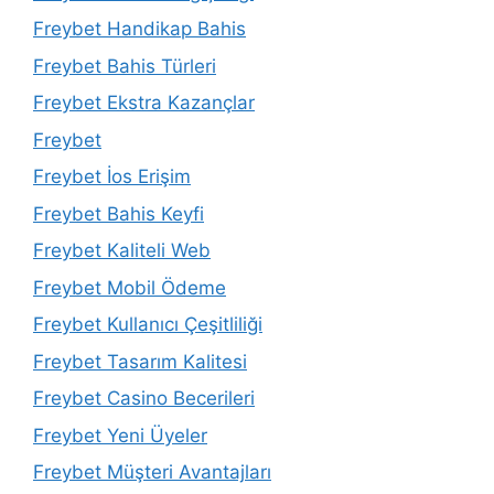
Freybet Handikap Bahis
Freybet Bahis Türleri
Freybet Ekstra Kazançlar
Freybet
Freybet İos Erişim
Freybet Bahis Keyfi
Freybet Kaliteli Web
Freybet Mobil Ödeme
Freybet Kullanıcı Çeşitliliği
Freybet Tasarım Kalitesi
Freybet Casino Becerileri
Freybet Yeni Üyeler
Freybet Müşteri Avantajları