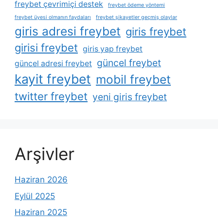
freybet çevrimiçi destek
freybet ödeme yöntemi
freybet üyesi olmanın faydaları
freybet şikayetler geçmiş olaylar
giris adresi freybet
giris freybet
girisi freybet
giris yap freybet
güncel freybet
güncel adresi freybet
kayit freybet
mobil freybet
twitter freybet
yeni giris freybet
Arşivler
Haziran 2026
Eylül 2025
Haziran 2025