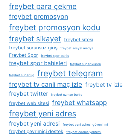
freybet para çekme
freybet promosyon
freybet promosyon kodu
freybet sikayet
freybet sitesi
freybet sorunsuz giriş
freybet sosyal medya
Freybet Spor
freybet spor bahis
freybet spor bahisleri
freybet süper kupon
freybet telegram
freybet süper lig
freybet tv canli maç izle
freybet tv izle
freybet twitter
freybet uzman bahis
freybet whatsapp
freybet web sitesi
freybet yeni adres
freybet yeni adresi
freybet yeni adresi güvenli mi
freybet çevrimiçi destek
freybet ödeme yöntemi