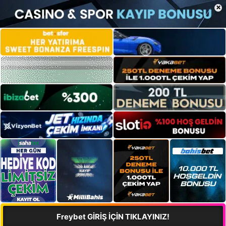
×
Freybet GİRİŞ İÇİN TIKLAYINIZ!