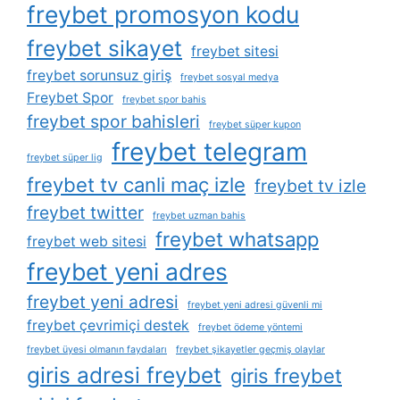
freybet promosyon kodu
freybet sikayet
freybet sitesi
freybet sorunsuz giriş
freybet sosyal medya
Freybet Spor
freybet spor bahis
freybet spor bahisleri
freybet süper kupon
freybet telegram
freybet süper lig
freybet tv canli maç izle
freybet tv izle
freybet twitter
freybet uzman bahis
freybet whatsapp
freybet web sitesi
freybet yeni adres
freybet yeni adresi
freybet yeni adresi güvenli mi
freybet çevrimiçi destek
freybet ödeme yöntemi
freybet üyesi olmanın faydaları
freybet şikayetler geçmiş olaylar
giris adresi freybet
giris freybet