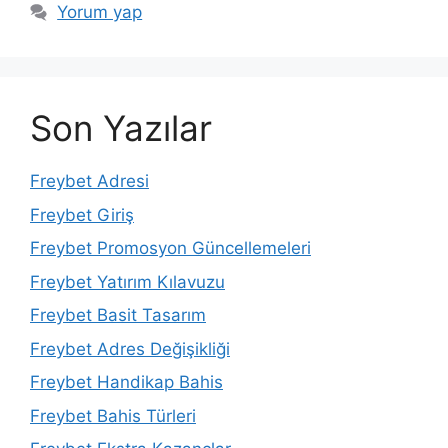
Yorum yap
Son Yazılar
Freybet Adresi
Freybet Giriş
Freybet Promosyon Güncellemeleri
Freybet Yatırım Kılavuzu
Freybet Basit Tasarım
Freybet Adres Değişikliği
Freybet Handikap Bahis
Freybet Bahis Türleri