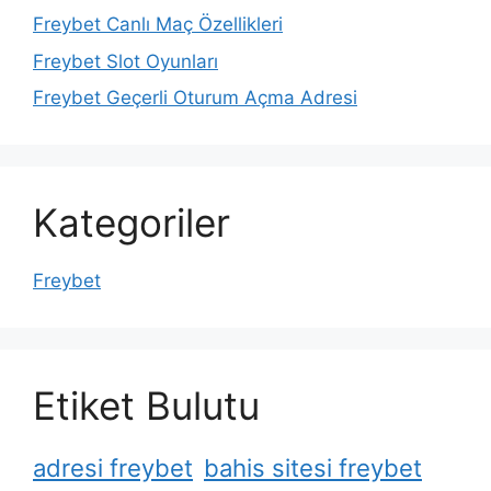
Freybet Canlı Maç Özellikleri
Freybet Slot Oyunları
Freybet Geçerli Oturum Açma Adresi
Kategoriler
Freybet
Etiket Bulutu
adresi freybet
bahis sitesi freybet