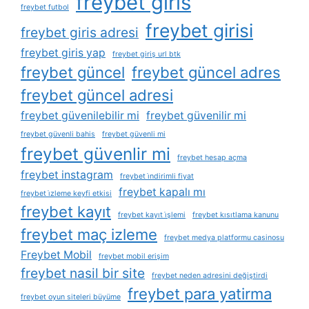
freybet giris
freybet futbol
freybet girisi
freybet giris adresi
freybet giris yap
freybet giriş url btk
freybet güncel
freybet güncel adres
freybet güncel adresi
freybet güvenilebilir mi
freybet güvenilir mi
freybet güvenli bahis
freybet güvenli mi
freybet güvenlir mi
freybet hesap açma
freybet instagram
freybet i̇ndirimli fiyat
freybet kapalı mı
freybet i̇zleme keyfi etkisi
freybet kayıt
freybet kayıt i̇şlemi
freybet kısıtlama kanunu
freybet maç izleme
freybet medya platformu casinosu
Freybet Mobil
freybet mobil erişim
freybet nasil bir site
freybet neden adresini değiştirdi
freybet para yatirma
freybet oyun siteleri büyüme