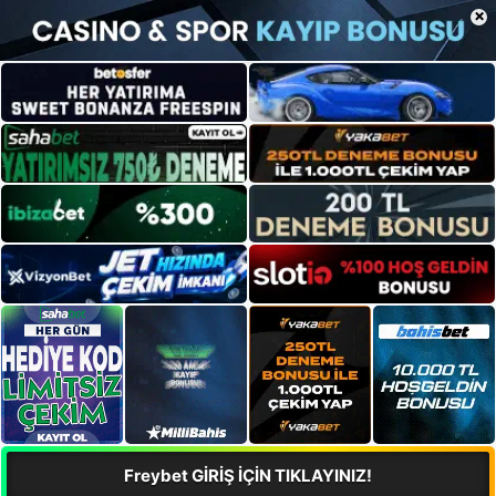
×
Freybet GİRİŞ İÇİN TIKLAYINIZ!