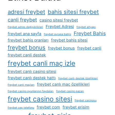
adresi freybet
bahis sitesi freybet
canli freybet
casino sitesi freybet
Freybet Adresi
freybet adres değişiklikleri
freybet altyapı
Freybet Bahis
freybet ana sayfa
freybet avrupa bahis
freybet bahis oranları
freybet bahis sitesi
freybet bonus
freybet bonus
freybet canli
freybet canli destek
freybet canli maç izle
freybet canlı casino sitesi
freybet canlı destek hattı
freybet canlı destek özellikleri
freybet canlı maç özellikleri
freybet canlı maçları
freybet casino oyunlarının faydaları
freybet casino pazarı
freybet casino sitesi
freybet casinosu
freybet com
freybet erişim
freybet cep telefonu