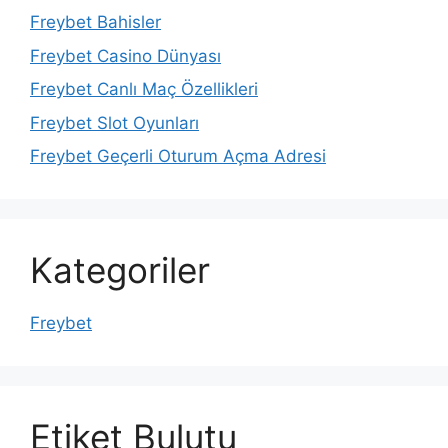
Freybet Bahisler
Freybet Casino Dünyası
Freybet Canlı Maç Özellikleri
Freybet Slot Oyunları
Freybet Geçerli Oturum Açma Adresi
Kategoriler
Freybet
Etiket Bulutu