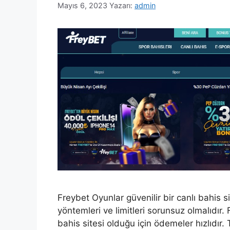
Mayıs 6, 2023
Yazarı:
admin
Freybet Oyunlar güvenilir bir canlı bahis 
yöntemleri ve limitleri sorunsuz olmalıdır.
bahis sitesi olduğu için ödemeler hızlıdır. 