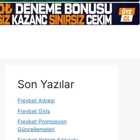
Son Yazılar
Freybet Adresi
Freybet Giriş
Freybet Promosyon
Güncellemeleri
Freybet Yatırım Kılavuzu