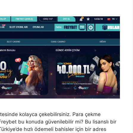
sitesinde kolayca çekebilirsiniz. Para çekme
 Freybet bu konuda güvenilebilir mi? Bu lisanslı bir
Türkiye’de hızlı ödemeli bahisler için bir adres