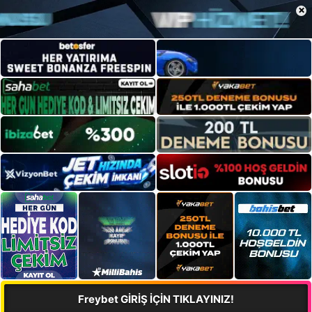
×
Freybet GİRİŞ İÇİN TIKLAYINIZ!