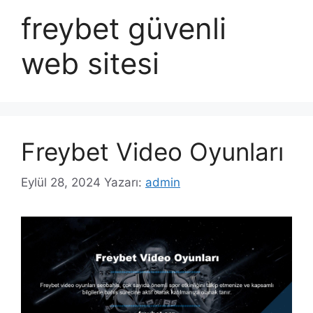
freybet güvenli
web sitesi
Freybet Video Oyunları
Eylül 28, 2024
Yazarı:
admin