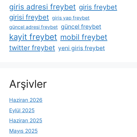
giris adresi freybet
giris freybet
girisi freybet
giris yap freybet
güncel freybet
güncel adresi freybet
kayit freybet
mobil freybet
twitter freybet
yeni giris freybet
Arşivler
Haziran 2026
Eylül 2025
Haziran 2025
Mayıs 2025