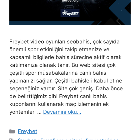
Freybet video oyunları seobahis, çok sayıda
önemli spor etkinliğini takip etmenize ve
kapsamlı bilgilerle bahis sürecine aktif olarak
katılmanıza olanak tanır. Bu web sitesi çok
çeşitli spor müsabakalarına canlı bahis
yapmanızı sağlar. Çeşitli bahisleri kabul etme
seçeneğiniz vardır. Site çok geniş. Daha önce
de belirttiğimiz gibi Freybet canlı bahis
kuponlarını kullanarak maç izlemenin ek
yöntemleri …
Devamını oku…
Kategoriler
Freybet
Etiketler