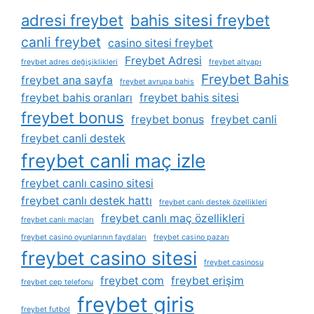
adresi freybet
bahis sitesi freybet
canli freybet
casino sitesi freybet
Freybet Adresi
freybet adres değişiklikleri
freybet altyapı
Freybet Bahis
freybet ana sayfa
freybet avrupa bahis
freybet bahis oranları
freybet bahis sitesi
freybet bonus
freybet bonus
freybet canli
freybet canli destek
freybet canli maç izle
freybet canlı casino sitesi
freybet canlı destek hattı
freybet canlı destek özellikleri
freybet canlı maç özellikleri
freybet canlı maçları
freybet casino oyunlarının faydaları
freybet casino pazarı
freybet casino sitesi
freybet casinosu
freybet com
freybet erişim
freybet cep telefonu
freybet giris
freybet futbol