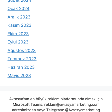
Şubat 2024
Ocak 2024
Aralık 2023
Kasım 2023
Ekim 2023
Eylül 2023
Ağustos 2023
Temmuz 2023
Haziran 2023
Mayıs 2023
Avrasya'nın en büyük reklam platformunda olmak için
Microsoft Teams:
reklam@avrasyamarketing.com
adresimizden veya Telegram: @Avrasyamarketing