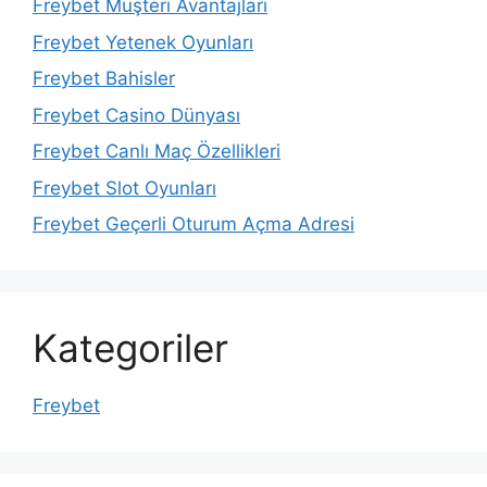
Freybet Müşteri Avantajları
Freybet Yetenek Oyunları
Freybet Bahisler
Freybet Casino Dünyası
Freybet Canlı Maç Özellikleri
Freybet Slot Oyunları
Freybet Geçerli Oturum Açma Adresi
Kategoriler
Freybet