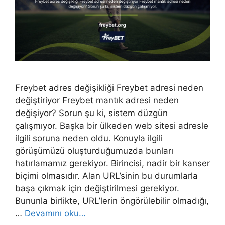
Freybet adres değişikliği Freybet adresi neden
değiştiriyor Freybet mantık adresi neden
değişiyor? Sorun şu ki, sistem düzgün
çalışmıyor. Başka bir ülkeden web sitesi adresle
ilgili soruna neden oldu. Konuyla ilgili
görüşümüzü oluşturduğumuzda bunları
hatırlamamız gerekiyor. Birincisi, nadir bir kanser
biçimi olmasıdır. Alan URL’sinin bu durumlarla
başa çıkmak için değiştirilmesi gerekiyor.
Bununla birlikte, URL’lerin öngörülebilir olmadığı,
…
Devamını oku…