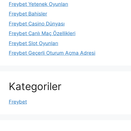
Freybet Yetenek Oyunları
Freybet Bahisler
Freybet Casino Dünyası
Freybet Canlı Maç Özellikleri
Freybet Slot Oyunları
Freybet Geçerli Oturum Açma Adresi
Kategoriler
Freybet