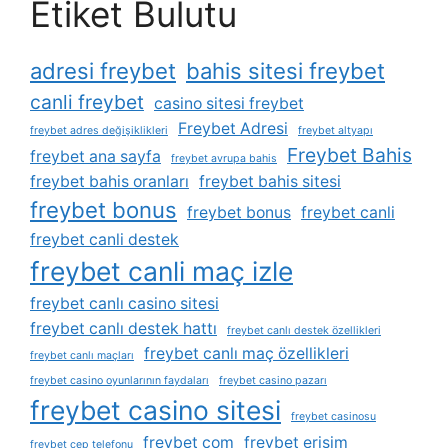
Etiket Bulutu
adresi freybet
bahis sitesi freybet
canli freybet
casino sitesi freybet
Freybet Adresi
freybet adres değişiklikleri
freybet altyapı
Freybet Bahis
freybet ana sayfa
freybet avrupa bahis
freybet bahis oranları
freybet bahis sitesi
freybet bonus
freybet bonus
freybet canli
freybet canli destek
freybet canli maç izle
freybet canlı casino sitesi
freybet canlı destek hattı
freybet canlı destek özellikleri
freybet canlı maç özellikleri
freybet canlı maçları
freybet casino oyunlarının faydaları
freybet casino pazarı
freybet casino sitesi
freybet casinosu
freybet com
freybet erişim
freybet cep telefonu