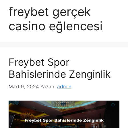
freybet gerçek
casino eğlencesi
Freybet Spor
Bahislerinde Zenginlik
Mart 9, 2024
Yazarı:
admin