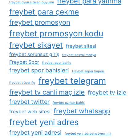
freybet para yatirma
freybet oyun siteleri büyüme
freybet para çekme
freybet promosyon
freybet promosyon kodu
freybet sikayet
freybet sitesi
freybet sorunsuz giriş
freybet sosyal medya
Freybet Spor
freybet spor bahis
freybet spor bahisleri
freybet süper kupon
freybet telegram
freybet süper lig
freybet tv canli maç izle
freybet tv izle
freybet twitter
freybet uzman bahis
freybet whatsapp
freybet web sitesi
freybet yeni adres
freybet yeni adresi
freybet yeni adresi güvenli mi