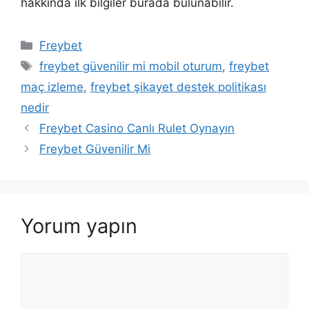
hakkında ilk bilgiler burada bulunabilir.
Kategoriler
Freybet
Etiketler
freybet güvenilir mi mobil oturum
,
freybet
maç izleme
,
freybet şikayet destek politikası
nedir
Freybet Casino Canlı Rulet Oynayın
Freybet Güvenilir Mi
Yorum yapın
Yorum