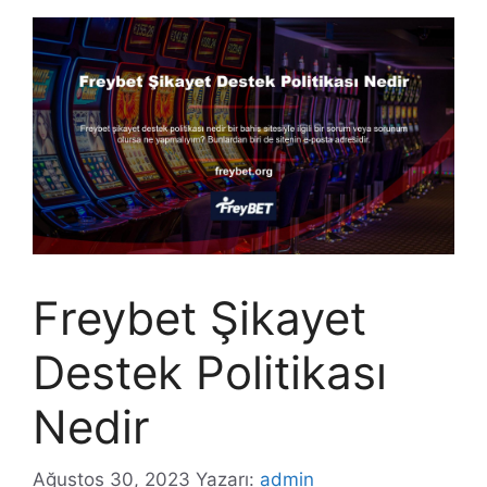
Freybet Şikayet
Destek Politikası
Nedir
Ağustos 30, 2023
Yazarı:
admin