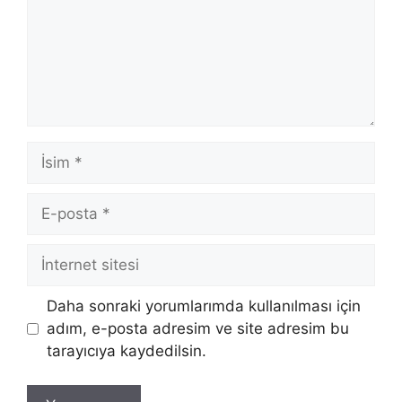
İsim
E-
posta
İnternet
sitesi
Daha sonraki yorumlarımda kullanılması için
adım, e-posta adresim ve site adresim bu
tarayıcıya kaydedilsin.