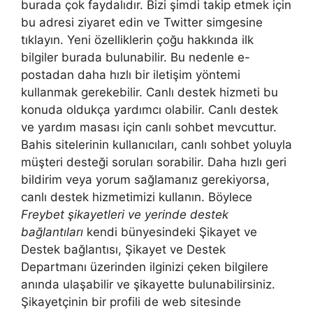
burada çok faydalıdır. Bizi şimdi takip etmek için
bu adresi ziyaret edin ve Twitter simgesine
tıklayın. Yeni özelliklerin çoğu hakkında ilk
bilgiler burada bulunabilir. Bu nedenle e-
postadan daha hızlı bir iletişim yöntemi
kullanmak gerekebilir. Canlı destek hizmeti bu
konuda oldukça yardımcı olabilir. Canlı destek
ve yardım masası için canlı sohbet mevcuttur.
Bahis sitelerinin kullanıcıları, canlı sohbet yoluyla
müşteri desteği soruları sorabilir. Daha hızlı geri
bildirim veya yorum sağlamanız gerekiyorsa,
canlı destek hizmetimizi kullanın. Böylece
Freybet şikayetleri ve yerinde destek
bağlantıları
kendi bünyesindeki Şikayet ve
Destek bağlantısı, Şikayet ve Destek
Departmanı üzerinden ilginizi çeken bilgilere
anında ulaşabilir ve şikayette bulunabilirsiniz.
Şikayetçinin bir profili de web sitesinde