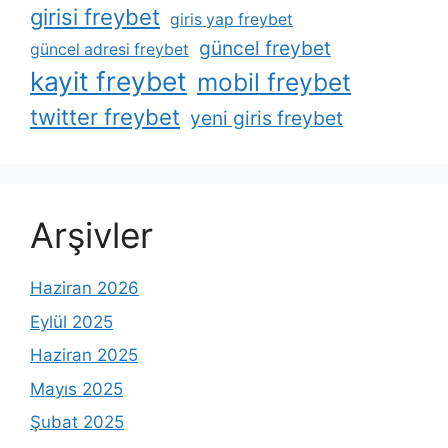
girisi freybet
giris yap freybet
güncel freybet
güncel adresi freybet
kayit freybet
mobil freybet
twitter freybet
yeni giris freybet
Arşivler
Haziran 2026
Eylül 2025
Haziran 2025
Mayıs 2025
Şubat 2025