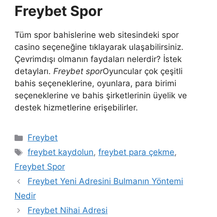
Freybet Spor
Tüm spor bahislerine web sitesindeki spor
casino seçeneğine tıklayarak ulaşabilirsiniz.
Çevrimdışı olmanın faydaları nelerdir? İstek
detayları.
Freybet spor
Oyuncular çok çeşitli
bahis seçeneklerine, oyunlara, para birimi
seçeneklerine ve bahis şirketlerinin üyelik ve
destek hizmetlerine erişebilirler.
Kategoriler
Freybet
Etiketler
freybet kaydolun
,
freybet para çekme
,
Freybet Spor
Freybet Yeni Adresini Bulmanın Yöntemi
Nedir
Freybet Nihai Adresi