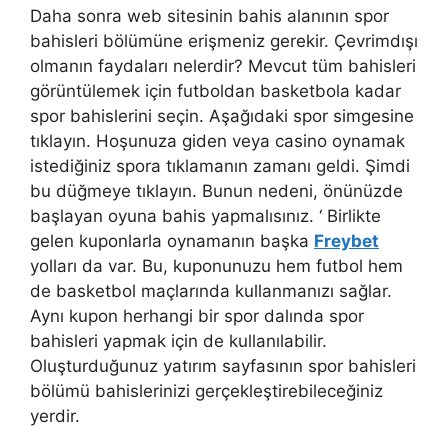
Daha sonra web sitesinin bahis alanının spor
bahisleri bölümüne erişmeniz gerekir. Çevrimdışı
olmanın faydaları nelerdir? Mevcut tüm bahisleri
görüntülemek için futboldan basketbola kadar
spor bahislerini seçin. Aşağıdaki spor simgesine
tıklayın. Hoşunuza giden veya casino oynamak
istediğiniz spora tıklamanın zamanı geldi. Şimdi
bu düğmeye tıklayın. Bunun nedeni, önünüzde
başlayan oyuna bahis yapmalısınız. ‘ Birlikte
gelen kuponlarla oynamanın başka
Freybet
yolları da var. Bu, kuponunuzu hem futbol hem
de basketbol maçlarında kullanmanızı sağlar.
Aynı kupon herhangi bir spor dalında spor
bahisleri yapmak için de kullanılabilir.
Oluşturduğunuz yatırım sayfasının spor bahisleri
bölümü bahislerinizi gerçekleştirebileceğiniz
yerdir.