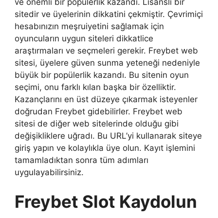
ve önemli bir popülerlik kazandı. Lisanslı bir
sitedir ve üyelerinin dikkatini çekmiştir. Çevrimiçi
hesabınızın meşruiyetini sağlamak için
oyuncuların uygun siteleri dikkatlice
araştırmaları ve seçmeleri gerekir. Freybet web
sitesi, üyelere güven sunma yeteneği nedeniyle
büyük bir popülerlik kazandı. Bu sitenin oyun
seçimi, onu farklı kılan başka bir özelliktir.
Kazançlarını en üst düzeye çıkarmak isteyenler
doğrudan Freybet gidebilirler. Freybet web
sitesi de diğer web sitelerinde olduğu gibi
değişikliklere uğradı. Bu URL’yi kullanarak siteye
giriş yapın ve kolaylıkla üye olun. Kayıt işlemini
tamamladıktan sonra tüm adımları
uygulayabilirsiniz.
Freybet Slot Kaydolun