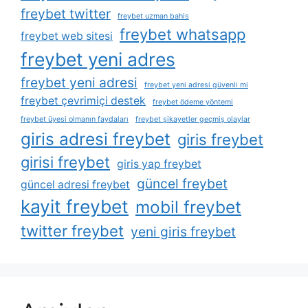
freybet twitter
freybet uzman bahis
freybet whatsapp
freybet web sitesi
freybet yeni adres
freybet yeni adresi
freybet yeni adresi güvenli mi
freybet çevrimiçi destek
freybet ödeme yöntemi
freybet üyesi olmanın faydaları
freybet şikayetler geçmiş olaylar
giris adresi freybet
giris freybet
girisi freybet
giris yap freybet
güncel freybet
güncel adresi freybet
kayit freybet
mobil freybet
twitter freybet
yeni giris freybet