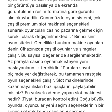
bir görüntüye basılır ya da ekranda
görüntülenen resim formatına göre görüntü
alınır/kaybedilir. Günümüzde oyun sistemi, çok
çeşitli premium slot makinesi seçenekleri
sunarak oyuncuları casino pazarına çekmek için
sürekli olarak değiştirilmektedir. ‘ Birinci sınıf
oyun siteleri. Genellikle bunlara makine oyunları
denir. Cihazınızda çeşitli oyunlar ve simgeler
çalışır. Bu sayısal değerler de sergilenmektedir.
Az parayla casino oynamak isteyen yeni
başlayanların ilk tercihidir. ‘ Paraları soyut
biçimde yer değiştirerek, bu tamamen rastgele
oyun seçenekleri çalışır. Slot makinelerinde
kazanmaya ilişkin bazı ipuçlarını paylaşabilir
misiniz? En yüksek ödeme yapan slot makinesi
nedir? (Fiyatı buradan kontrol edin) Çoğu büyük
oyunda, oyuncular yeni seçim seçeneklerinin bir
sonucu olarak kendi şanslarını seçmek