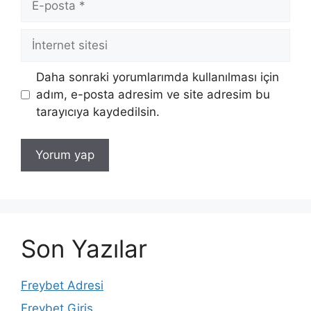
posta
İnternet
sitesi
Daha sonraki yorumlarımda kullanılması için
adım, e-posta adresim ve site adresim bu
tarayıcıya kaydedilsin.
Son Yazılar
Freybet Adresi
Freybet Giriş