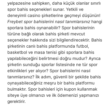
yelpazesine sahipken, daha küçük olanlar sınırlı
spor bahis seçenekleri sunar. Yetkili ve
deneyimli casino şirketlerine geçmeyi düşünün!
Freybet spor bahislerini nasıl tanımlarsınız
hangi
sporlara bahis oynanabilir? Spor bahislerinin
türüne bağlı olarak bahis şirketi mevcut
seçenekler hakkında sizi bilgilendirecektir. Bahis
şirketinin canlı bahis platformunda futbol, ​​
basketbol ve masa tenisi gibi sporlara bahis
yapılabileceğini belirtmesi doğru mudur? Ayrıca
şirketin sunduğu sporlar listesinde ne tür spor
etkinlikleri yer alıyor? Spor bahislerini nasıl
tanımlarsınız? İlk adım, güvenli bir şekilde bahis
oynayabileceğiniz meşru bir bahis platformu
bulmaktır. Spor bahisleri için kupon kullanmak
siteye üye olmanızı ve ilk ödemenizi yapmanızı
gerektirir.