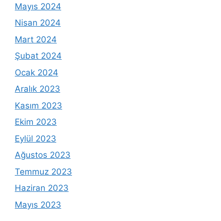
Mayıs 2024
Nisan 2024
Mart 2024
Şubat 2024
Ocak 2024
Aralık 2023
Kasım 2023
Ekim 2023
Eylül 2023
Ağustos 2023
Temmuz 2023
Haziran 2023
Mayıs 2023