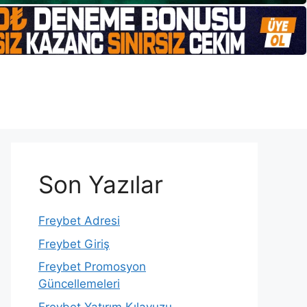
Son Yazılar
Freybet Adresi
Freybet Giriş
Freybet Promosyon
Güncellemeleri
Freybet Yatırım Kılavuzu