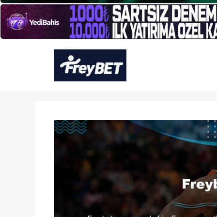
İçeriğe
atla