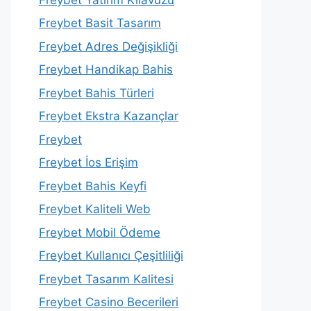
Freybet Basit Tasarım
Freybet Adres Değişikliği
Freybet Handikap Bahis
Freybet Bahis Türleri
Freybet Ekstra Kazançlar
Freybet
Freybet İos Erişim
Freybet Bahis Keyfi
Freybet Kaliteli Web
Freybet Mobil Ödeme
Freybet Kullanıcı Çeşitliliği
Freybet Tasarım Kalitesi
Freybet Casino Becerileri