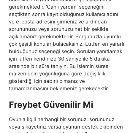
gerekmektedir. ‘Canlı yardım’ seçeneğini
seçtikten sonra kayıt olduğunuz kullanıcı adını
ve e-posta adresini girmeniz ve ardından
sorununuzu veya sorunuzu net bir şekilde
açıklamanız gerekmektedir. Sorgunuzla uyumlu
çok çeşitli konular bulacaksınız. Lütfen en yararlı
bulduğunuz seçeneği seçin. Soruları yanıtlamak
için lütfen kendinize 30 saniye ile 5 dakika
arasında bir süre tanıyın. Bu işlemin süresi
malzemenin yoğunluğuna göre değişiklik
gösterdiği için sabırlı olmanız ve
tamamlanmasını beklemeniz gerekecektir.
Freybet Güvenilir Mi
Oyunla ilgili herhangi bir sorunuz, sorununuz
veya şikayetiniz varsa oyunun destek ekibinden