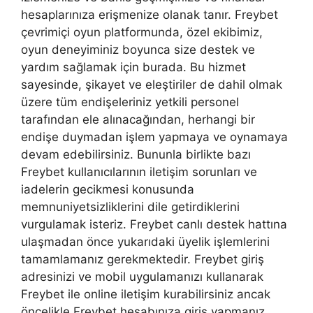
hesaplarınıza erişmenize olanak tanır. Freybet
çevrimiçi oyun platformunda, özel ekibimiz,
oyun deneyiminiz boyunca size destek ve
yardım sağlamak için burada. Bu hizmet
sayesinde, şikayet ve eleştiriler de dahil olmak
üzere tüm endişeleriniz yetkili personel
tarafından ele alınacağından, herhangi bir
endişe duymadan işlem yapmaya ve oynamaya
devam edebilirsiniz. Bununla birlikte bazı
Freybet kullanıcılarının iletişim sorunları ve
iadelerin gecikmesi konusunda
memnuniyetsizliklerini dile getirdiklerini
vurgulamak isteriz. Freybet canlı destek hattına
ulaşmadan önce yukarıdaki üyelik işlemlerini
tamamlamanız gerekmektedir. Freybet giriş
adresinizi ve mobil uygulamanızı kullanarak
Freybet ile online iletişim kurabilirsiniz ancak
öncelikle Freybet hesabınıza giriş yapmanız