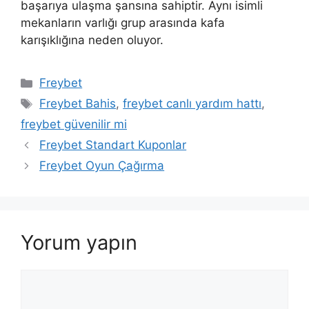
başarıya ulaşma şansına sahiptir. Aynı isimli
mekanların varlığı grup arasında kafa
karışıklığına neden oluyor.
Kategoriler
Freybet
Etiketler
Freybet Bahis
,
freybet canlı yardım hattı
,
freybet güvenilir mi
Freybet Standart Kuponlar
Freybet Oyun Çağırma
Yorum yapın
Yorum