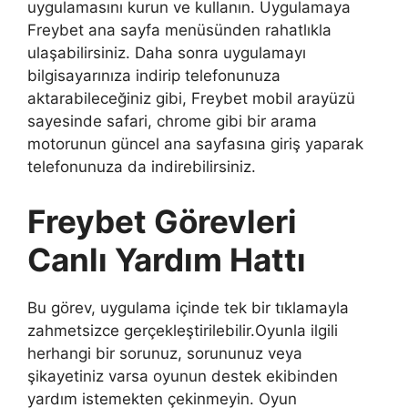
uygulamasını kurun ve kullanın. Uygulamaya
Freybet ana sayfa menüsünden rahatlıkla
ulaşabilirsiniz. Daha sonra uygulamayı
bilgisayarınıza indirip telefonunuza
aktarabileceğiniz gibi, Freybet mobil arayüzü
sayesinde safari, chrome gibi bir arama
motorunun güncel ana sayfasına giriş yaparak
telefonunuza da indirebilirsiniz.
Freybet Görevleri
Canlı Yardım Hattı
Bu görev, uygulama içinde tek bir tıklamayla
zahmetsizce gerçekleştirilebilir.Oyunla ilgili
herhangi bir sorunuz, sorununuz veya
şikayetiniz varsa oyunun destek ekibinden
yardım istemekten çekinmeyin. Oyun