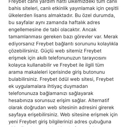
Freybet canlı yardım hattı ülkemizdeki tüm canlı
bahis siteleri, canlı etkinlik yayınlamak için çeşitli
ülkelerden lisans almaktadır. Bu özel durumda,
bu sayfalar aynı zamanda haftalık adres
engellemesine de tabi olacaktır. Ancak
tamamlanması gereken bazı görevler var. Merak
ediyorsanız Freybet bağlantı sorununu kolaylıkla
çözebilirsiniz. Güçlü web sitemiz Freybet
erişmek için akıllı telefonunuzun tarayıcısını
kolayca kullanabilir ve Freybet ile ilgili tüm
arama makaleleri içerisinde giriş butonunu
bulabilirsiniz. Freybet ödül web sitesi, Freybet
ek uygulamalara ihtiyaç duymadan
telefonunuza bağlamanızı sağlayarak
hesabınıza sorunsuz erişim sağlar. Alternatif
olarak doğrudan web sitesinin adresini girerek
sayfaya erişebilirsiniz. Web sitesine erişmek için
yeni Freybet giriş bilgilerinizi adres çubuğuna