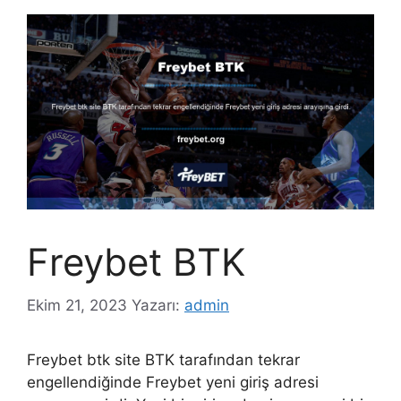
Freybet BTK
Ekim 21, 2023
Yazarı:
admin
Freybet btk site BTK tarafından tekrar
engellendiğinde Freybet yeni giriş adresi