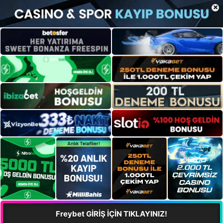
×
Freybet GİRİŞ İÇİN TIKLAYINIZ!