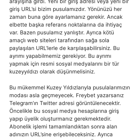
arayışına girdi. Yeni bir giriş adresi veya yeni bir
giriş URL’si bizim pusulamızdır. Yönünüzü her
zaman buna göre ayarlamanız gerekir. Ancak
elbette başka referans noktalarına da ihtiyaç
var. Bazen pusulamız yanlıştır. Ayrıca kötü
amaçlı web siteleri tarafından sağa sola
paylaşılan URL’lerle de karşılaşabilirsiniz. Bu
ayrımı yapabilmemiz gerekiyor. Bu ayrımı
yapmak için resmi sosyal medyalarını bir tür
kuzeyyıldızı olarak düşünmelisiniz.
Bu mükemmel Kuzey Yıldızlarıyla pusulalarımızın
modası asla geçmeyecek. Freybet yazarsanız
Telegram’ın Twitter adresi görüntülenecektir.
Öncelikle bu sosyal medya hesaplarına giriş
yapıp üyelik oluşturmanız gerekmektedir.
Abonelik işlemi tamamlandıktan sonra alan
adınızın URL’sine erişebileceksiniz. Ayrıca