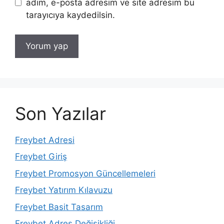
adım, e-posta adresim ve site adresim bu
tarayıcıya kaydedilsin.
Son Yazılar
Freybet Adresi
Freybet Giriş
Freybet Promosyon Güncellemeleri
Freybet Yatırım Kılavuzu
Freybet Basit Tasarım
Freybet Adres Değişikliği