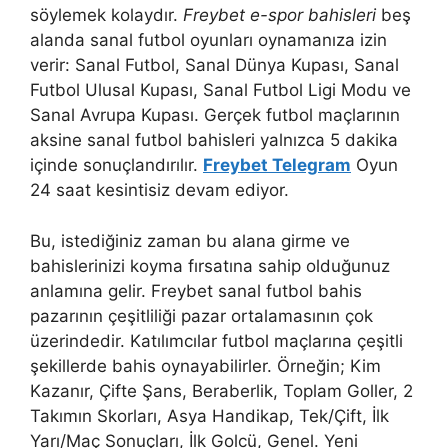
söylemek kolaydır.
Freybet e-spor bahisleri
beş
alanda sanal futbol oyunları oynamanıza izin
verir: Sanal Futbol, ​​Sanal Dünya Kupası, Sanal
Futbol Ulusal Kupası, Sanal Futbol Ligi Modu ve
Sanal Avrupa Kupası. Gerçek futbol maçlarının
aksine sanal futbol bahisleri yalnızca 5 dakika
içinde sonuçlandırılır.
Freybet Telegram
Oyun
24 saat kesintisiz devam ediyor.
Bu, istediğiniz zaman bu alana girme ve
bahislerinizi koyma fırsatına sahip olduğunuz
anlamına gelir. Freybet sanal futbol bahis
pazarının çeşitliliği pazar ortalamasının çok
üzerindedir. Katılımcılar futbol maçlarına çeşitli
şekillerde bahis oynayabilirler. Örneğin; Kim
Kazanır, Çifte Şans, Beraberlik, Toplam Goller, 2
Takımın Skorları, Asya Handikap, Tek/Çift, İlk
Yarı/Maç Sonuçları, İlk Golcü, Genel. Yeni