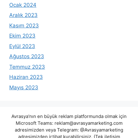
Ocak 2024
Aralık 2023
Kasım 2023
Ekim 2023
Eylül 2023
Ağustos 2023
Temmuz 2023
Haziran 2023
Mayıs 2023
Avrasya'nın en büyük reklam platformunda olmak için
Microsoft Teams:
reklam@avrasyamarketing.com
adresimizden veya Telegram: @Avrasyamarketing
adresimizden irtibat kurabilirsiniz. (Tek iletişim