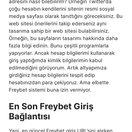
adresini nasıl bilebilirim? Örneğin Twitter’da
çoğu hesabın kendilerini sitenin resmi sosyal
medya sayfası olarak tanıttığını göreceksiniz. Bu
web sitesi önerilerini takip ederseniz aynı
tasarıma sahip bir web sitesi bulabilirsiniz.
Örneğin, bu sayfaların tasarımı hakkında daha
fazla bilgi edinin. Bunu çeşitli programlarla
yapıyorlar. Ancak hesap bilgilerimi kullanarak
giriş yaptığımda kimlik bilgilerimin kabul
edilmediğini görüyorum. Artık altyapımıza
girdiğiniz hesap bilgilerini tespit edip
hesabınızdan para çekiyoruz. Ama elbette
Freybet sistemi buna izin vermiyor.
En Son Freybet Giriş
Bağlantısı
Yani, en güncel Freybet giriş URL’sini alırken