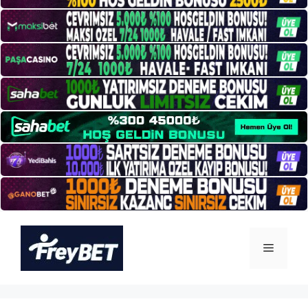
İçeriğe
atla
Menü